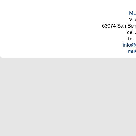
MU
Vi
63074 San Bened
cell
tel
info@
mus