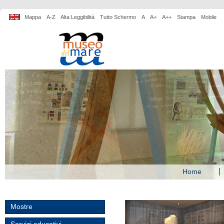
Mappa
A-Z
Alta Leggibilità
Tutto Schermo
A
A+
A++
Stampa
Mobile
Home
Mostre